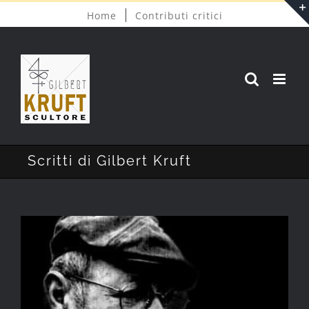
Salta
Home
Contributi critici
al
contenuto
Scritti di Gilbert Kruft