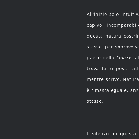
All’inizio solo intui
capivo l’incomparabil
questa natura costri
stesso, per sopravvive
paese della
Causse
, a
trova la risposta a
mentre scrivo. Natura
è rimasta eguale, anz
stesso.
Il silenzio di quest