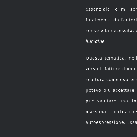
essenziale io mi so
finalmente dall’autor
senso e la necessità,
humaine.
Questa tematica, nel
verso il fattore domi
scultura come espress
potevo più accettare 
può valutare una lin
massima perfezion
autoespressione. Essa