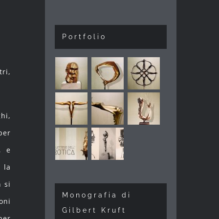
Portfolio
ri,
hi,
per
, e
 la
 si
Monografia di
oni
Gilbert Kruft
per