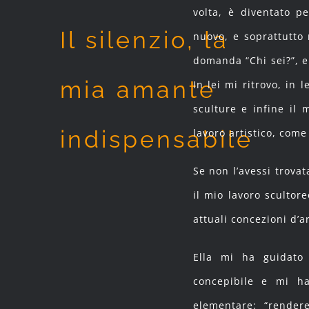
volta, è diventato p
Il silenzio, la
nuovo, e soprattutto 
domanda “Chi sei?”, e
mia amante
In lei mi ritrovo, in
sculture e infine il
indispensabile
lavoro artistico, come 
Se non l’avessi trova
il mio lavoro scultor
attuali concezioni d’a
Ella mi ha guidato 
concepibile e mi ha
elementare: “rendere