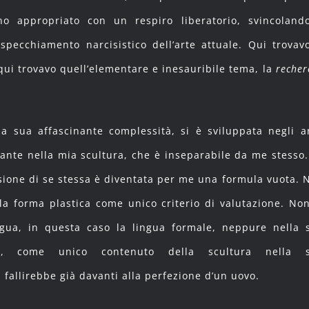
no appropriato con un respiro liberatorio, svincoland
ispecchiamento narcisistico dell’arte attuale. Qui trovavo
 qui trovavo quell’elementare e inesauribile tema, la
recher
la sua affascinante complessità, si è sviluppata negli a
nante nella mia scultura, che è inseparabile da me stesso.
ione di se stessa è diventata per me una formula vuota. 
la forma plastica come unico criterio di valutazione. Non
gua, in questa caso la lingua formale, neppure nella 
e, come unico contenuto della scultura nella 
 fallirebbe già davanti alla perfezione d’un uovo.