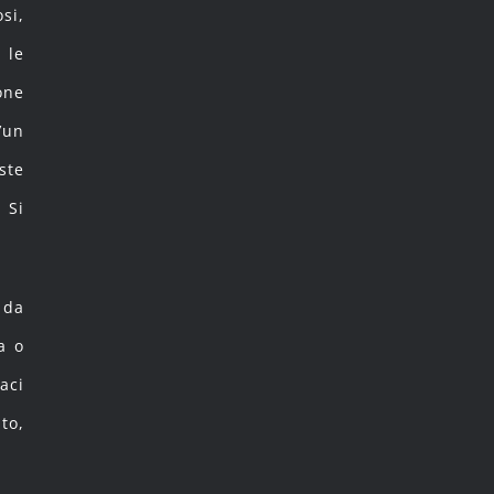
si,
 le
one
’un
ste
 Si
 da
a o
aci
to,