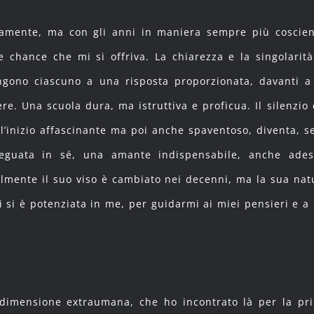
tivamente, ma con gli anni in maniera sempre più coscien
e chance che mi si offriva. La chiarezza e la singolarità
ngono ciascuno a una risposta proporzionata, davanti a
re. Una scuola dura, ma istruttiva e proficua. Il silenzio 
ll’inizio affascinante ma poi anche spaventoso, diventa, se
deguata in sé, una amante indispensabile, anche ades
lmente il suo viso è cambiato nei decenni, ma la sua nat
i si è potenziata in me, per guidarmi ai miei pensieri e a
a dimensione extraumana, che ho incontrato là per la pr