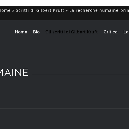
Home
»
Scritti di Gilbert Kruft
»
La recherche humaine-pri
Home
Bio
Gli scritti di Gilbert Kruft
Critica
La
MAINE