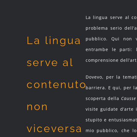
La lingua serve al c
problema serio dell’a
La lingua
pubblico. Qui non 
entrambe le parti: l
serve al
comprensione dell’arte
Dovevo, per la temat
contenuto
barriera. E qui, per l
scoperta della
Causse
non
visite guidate d’arte
stupito e entusiasmato
viceversa
mio pubblico, che lo 