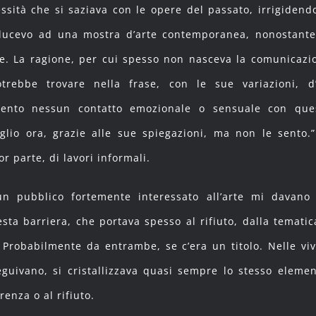
essità che si saziava con le opere del passato, irrigidendo
ducevo ad una mostra d’arte contemporanea, nonostante
te. La ragione, per cui spesso non nasceva la comunicazi
trebbe trovare nella frase, con le sue variazioni, d
sento nessun contatto emozionale o sensuale con que
glio ora, grazie alle sue spiegazioni, ma non le sento.”
or parte, di lavori informali.
un pubblico fortemente interessato all’arte mi davano
ta barriera, che portava spesso al rifiuto, dalla tematic
 Probabilmente da entrambe, se c’era un titolo. Nelle viv
guivano, si cristallizzava quasi sempre lo stesso elemen
renza o al rifiuto.