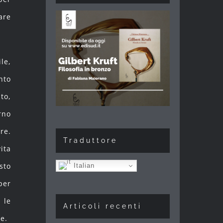
are
le,
nto
to,
rno
re.
Traduttore
ita
Italian
sto
per
 le
Articoli recenti
e.