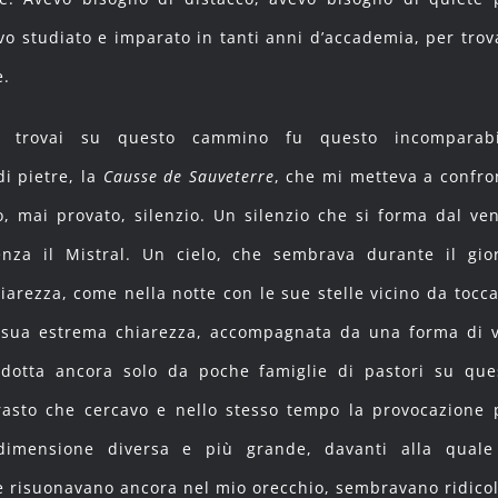
vo studiato e imparato in tanti anni d’accademia, per trov
e.
 trovai su questo cammino fu questo incomparabi
di pietre, la
Causse de Sauveterre
, che mi metteva a confro
o, mai provato, silenzio. Un silenzio che si forma dal ven
nza il Mistral. Un cielo, che sembrava durante il gio
arezza, come nella notte con le sue stelle vicino da tocca
 sua estrema chiarezza, accompagnata da una forma di v
dotta ancora solo da poche famiglie di pastori su que
trasto che cercavo e nello stesso tempo la provocazione 
dimensione diversa e più grande, davanti alla quale
he risuonavano ancora nel mio orecchio, sembravano ridicol