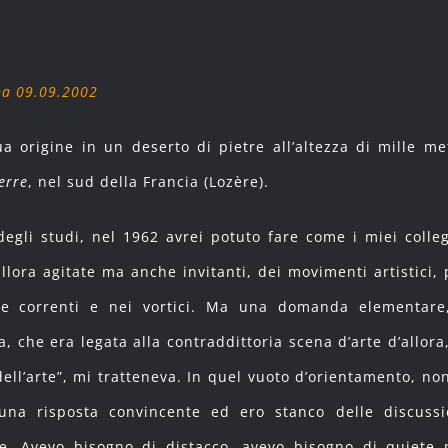
na 09.09.2002
 origine in un deserto di pietre all’altezza di mille met
erre
, nel sud della Francia (Lozère).
egli studi, nel 1962 avrei potuto fare come i miei colleg
llora agitate ma anche invitanti, dei movimenti artistici, 
le correnti e nei vortici. Ma una domanda elementare
, che era legata alla contraddittoria scena d’arte d’allora,
ll’arte”, mi tratteneva. In quel vuoto d’orientamento, non
una risposta convincente ed ero stanco delle discussi
ie. Avevo bisogno di distacco, avevo bisogno di quiete 