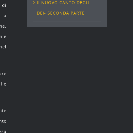
Il NUOVO CANTO DEGLI
 di
DEI- SECONDA PARTE
 la
me.
mie
nel
are
lle
nte
nto
esa