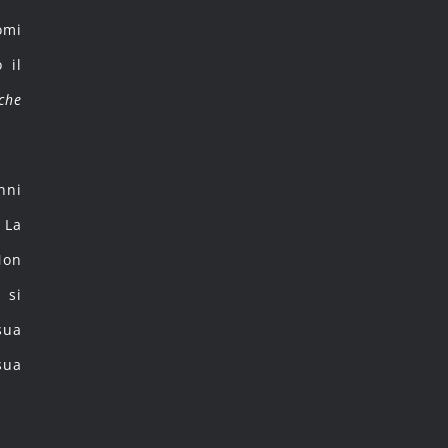
omi
 il
che
nni
 La
Non
 si
sua
sua