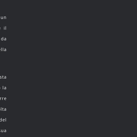
 un
 il
 da
lla
sta
 la
rre
lta
del
sua