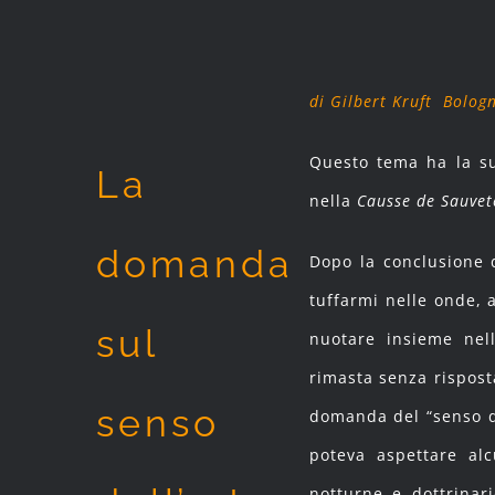
di Gilbert Kruft Bolog
Questo tema ha la sua
La
nella
Causse de Sauvet
domanda
Dopo la conclusione d
tuffarmi nelle onde, a
sul
nuotare insieme nel
rimasta senza risposta
senso
domanda del “senso de
poteva aspettare alc
notturne e dottrinar