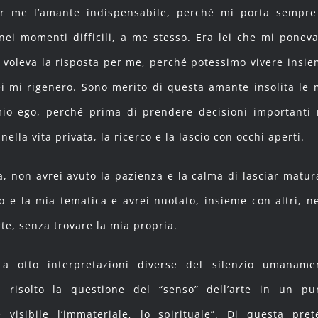
er me l’amante indispensabile, perché mi porta sempre
nei momenti difficili, a me stesso. Era lei che mi poneva
 voleva la risposta per me, perché potessimo vivere insie
 lei mi rigenero. Sono merito di questa amante insolita le 
 mio ego, perché prima di prendere decisioni importanti 
nella vita privata, la ricerco e la lascio con occhi aperti.
ta, non avrei avuto la pazienza e la calma di lasciar matur
eo e la mia tematica e avrei nuotato, insieme con altri, ne
rte, senza trovare la mia propria.
a otto interpretazioni diverse del silenzio umaname
 risolto la questione del “senso” dell’arte in un pu
 visibile l’immateriale, lo spirituale”. Di questa pret