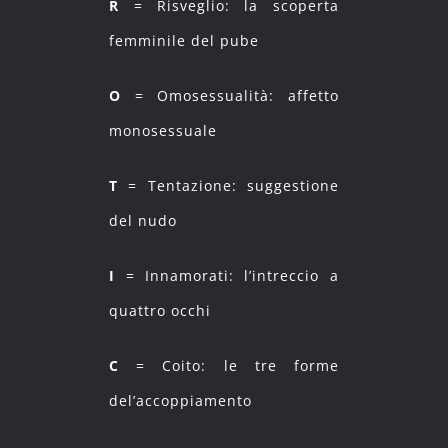
R
= Risveglio: la scoperta
femminile del pube
O
= Omosessualità: affetto
monosessuale
T
= Tentazione: suggestione
del nudo
I
= Innamorati: l’intreccio a
quattro occhi
C
= Coito: le tre forme
del’accoppiamento