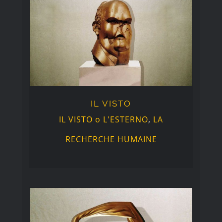
IL VISTO
IL VISTO
IL VISTO o L'ESTERNO
,
LA
RECHERCHE HUMAINE