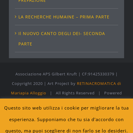
PREFAZIONE
LA RECHERCHE HUMAINE – PRIMA PARTE
Il NUOVO CANTO DEGLI DEI- SECONDA
PARTE
Associazione APS Gilbert Kruft | CF:91425330379 |
Copyright 2020 |
Art Project by
RETINACROMATICA di
Mariapia Alloggio
| All Rights Reserved | Powered
by
WordPress
Privacy Policy
Questo sito web utilizza i cookie per migliorare la tua
esperienza. Supponiamo che tu sia d'accordo con
Facebook
X
Instagram
Pinterest
LinkedIn
questo, ma puoi scegliere di non farlo se lo desideri.