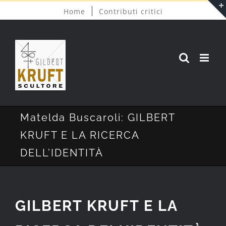
Salta
Home
Contributi critici
al
contenuto
Matelda Buscaroli: GILBERT
KRUFT E LA RICERCA
DELL’IDENTITÀ
GILBERT KRUFT E LA