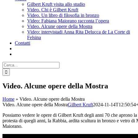
Gilbert Kruft visita allo studio
Video. Chi è Gilbert Kruft
Video. Un libro di filosofia in bronzo
Video: Fabiana Maiorano racconta l’opera
Video. Alcune opere della Mostra
Video: intervistadi Anna Rita Delucca de La Corte di
Felsina
Contatti
Cerca
per:
Video. Alcune opere della Mostra
Home
»
Video. Alcune opere della Mostra
Video. Alcune opere della Mostra
Gilbert Kruft
2024-11-14T12:50:54
Possiamo vedere le opere di Gilbert Kruft degli anni 70 che aprono la 
protesta di quegli anni, la Rabbia, ardita scultura in bronzo e vetro d
Maiorano.