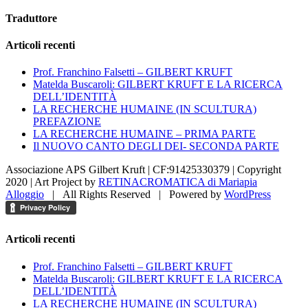
Traduttore
Articoli recenti
Prof. Franchino Falsetti – GILBERT KRUFT
Matelda Buscaroli: GILBERT KRUFT E LA RICERCA
DELL’IDENTITÀ
LA RECHERCHE HUMAINE (IN SCULTURA)
PREFAZIONE
LA RECHERCHE HUMAINE – PRIMA PARTE
Il NUOVO CANTO DEGLI DEI- SECONDA PARTE
Associazione APS Gilbert Kruft | CF:91425330379 | Copyright
2020 |
Art Project by
RETINACROMATICA di Mariapia
Alloggio
| All Rights Reserved | Powered by
WordPress
Facebook
X
Instagram
Pinterest
LinkedIn
Toggle
Articoli recenti
area
barra
Prof. Franchino Falsetti – GILBERT KRUFT
scorrevole
Matelda Buscaroli: GILBERT KRUFT E LA RICERCA
DELL’IDENTITÀ
LA RECHERCHE HUMAINE (IN SCULTURA)