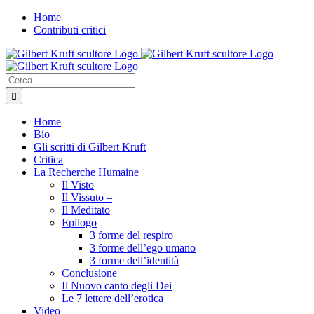
Salta
Home
al
Contributi critici
contenuto
Cerca
per:
Home
Bio
Gli scritti di Gilbert Kruft
Critica
La Recherche Humaine
Il Visto
Il Vissuto –
Il Meditato
Epilogo
3 forme del respiro
3 forme dell’ego umano
3 forme dell’identità
Conclusione
Il Nuovo canto degli Dei
Le 7 lettere dell’erotica
Video