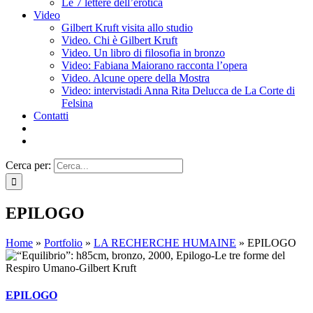
Le 7 lettere dell’erotica
Video
Gilbert Kruft visita allo studio
Video. Chi è Gilbert Kruft
Video. Un libro di filosofia in bronzo
Video: Fabiana Maiorano racconta l’opera
Video. Alcune opere della Mostra
Video: intervistadi Anna Rita Delucca de La Corte di
Felsina
Contatti
Cerca per:
EPILOGO
Home
»
Portfolio
»
LA RECHERCHE HUMAINE
»
EPILOGO
EPILOGO