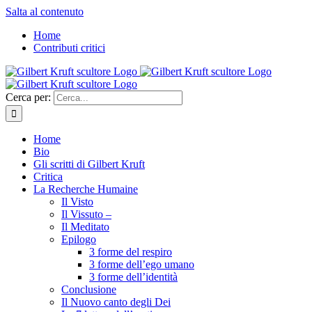
Salta al contenuto
Home
Contributi critici
Cerca per:
Home
Bio
Gli scritti di Gilbert Kruft
Critica
La Recherche Humaine
Il Visto
Il Vissuto –
Il Meditato
Epilogo
3 forme del respiro
3 forme dell’ego umano
3 forme dell’identità
Conclusione
Il Nuovo canto degli Dei